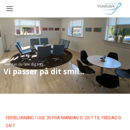
Her kan du føle dig tryg...
Vi passer på dit smil...
FERIELUKNING I UGE 30 FRA MANDAG D. 20/7 TIL FREDAG D.
24/7